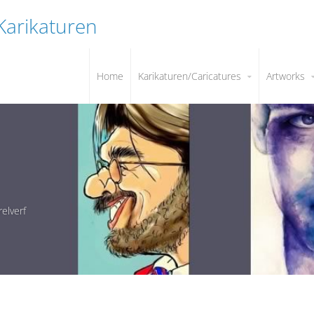
 Karikaturen
Home
Karikaturen/Caricatures
Artworks
relverf