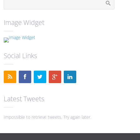
Image Widget
Social Links
Latest Tweets
Impossible to retrieve tweets. Try again later.