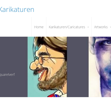
 Karikaturen
Home
Karikaturen/Caricatures
Artworks
quarelverf