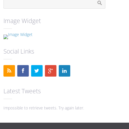
Image Widget
Social Links
Latest Tweets
Impossible to retrieve tweets. Try again later.