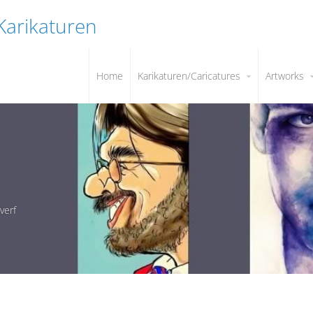
 Karikaturen
Home
Karikaturen/Caricatures
Artworks
verf