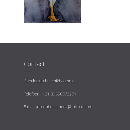
Contact
Check mijn beschikbaarheid.
Telefoon : +31 (0)650973271
E.mail:
jeroenbusschers@hotmail.com