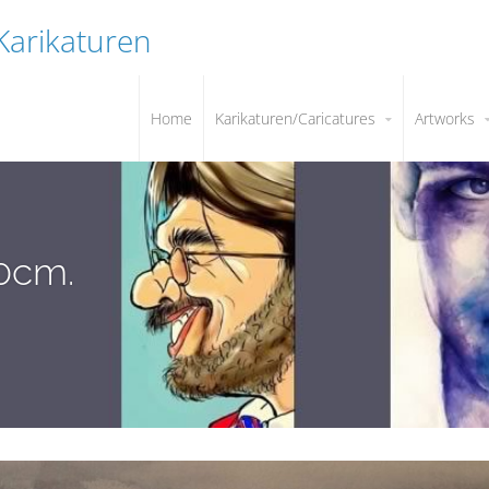
 Karikaturen
Home
Karikaturen/Caricatures
Artworks
60cm.