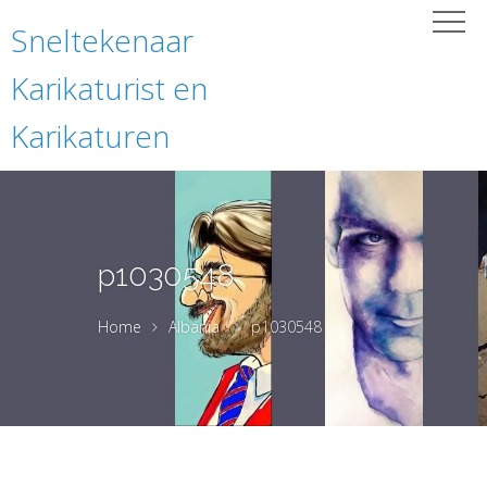
Sneltekenaar
Karikaturist en
Karikaturen
p1030548
Home
Albania
p1030548