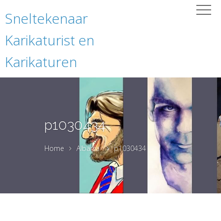
Sneltekenaar
Karikaturist en
Karikaturen
p1030434
Home
Albania
p1030434