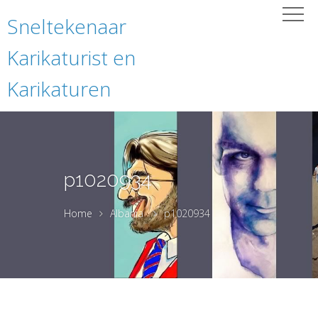
Sneltekenaar
Karikaturist en
Karikaturen
p1020934
Home
Albania
p1020934