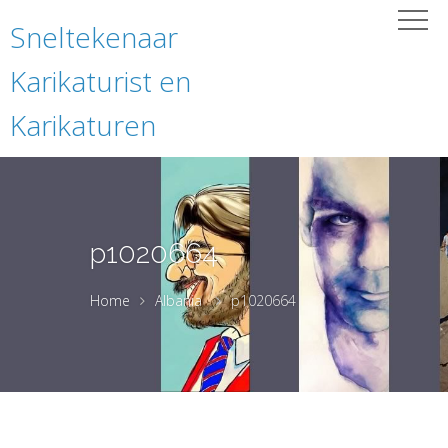
Sneltekenaar
Karikaturist en
Karikaturen
p1020664
Home
Albania
p1020664