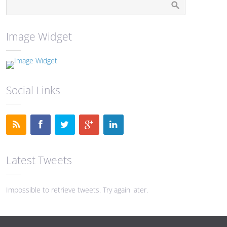
Image Widget
Social Links
Latest Tweets
Impossible to retrieve tweets. Try again later.