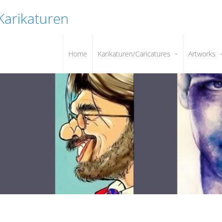
 Karikaturen
Home
Karikaturen/Caricatures
Artworks