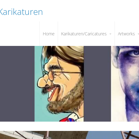
 Karikaturen
Home
Karikaturen/Caricatures
Artworks