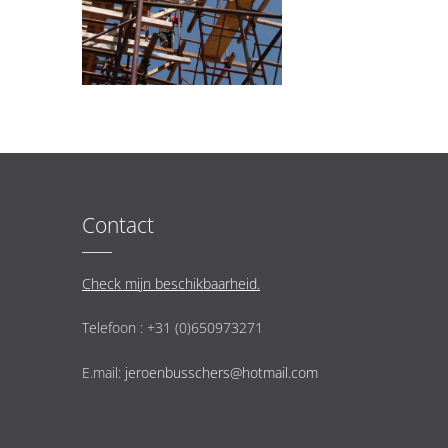
Contact
Check mijn beschikbaarheid.
Telefoon : +31 (0)650973271
E.mail:
jeroenbusschers@hotmail.com