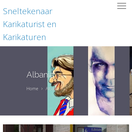
Sneltekenaar
Karikaturist en
Karikaturen
Albania
Home
Albania