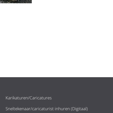
Karikaturen/Caricatures
Sneltekenaar/caricaturist inhuren (Digitaal)