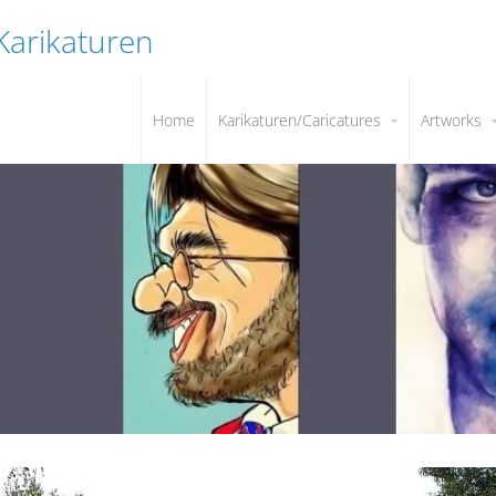
 Karikaturen
Home
Karikaturen/Caricatures
Artworks