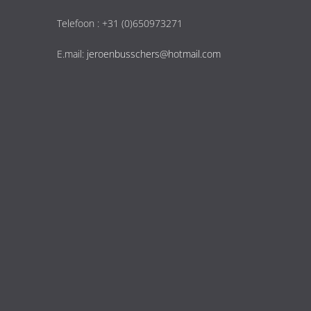
Telefoon : +31 (0)650973271
E.mail:
jeroenbusschers@hotmail.com