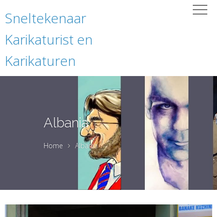
Sneltekenaar
Karikaturist en
Karikaturen
Albania
Home
Albania