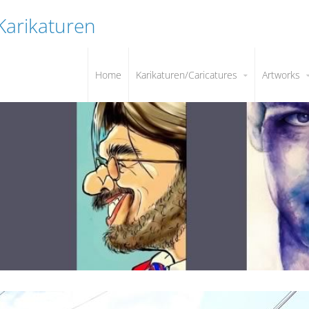
 Karikaturen
Home
Karikaturen/Caricatures
Artworks