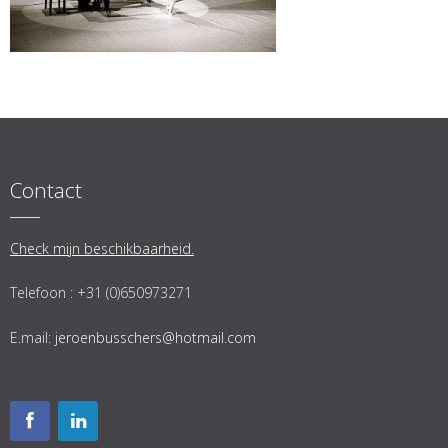
Contact
Check mijn beschikbaarheid.
Telefoon : +31 (0)650973271
E.mail:
jeroenbusschers@hotmail.com