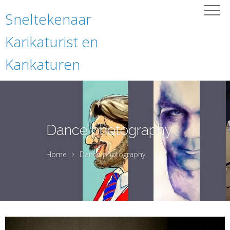
Sneltekenaar
Karikaturist en
Karikaturen
Dance photography
Home
Dance photography