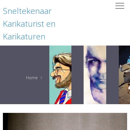
Sneltekenaar
Karikaturist en
Karikaturen
Home