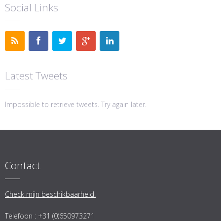
Social Links
Latest Tweets
Impossible to retrieve tweets. Try again later.
Contact
Check mijn beschikbaarheid.
Telefoon : +31 (0)650973271