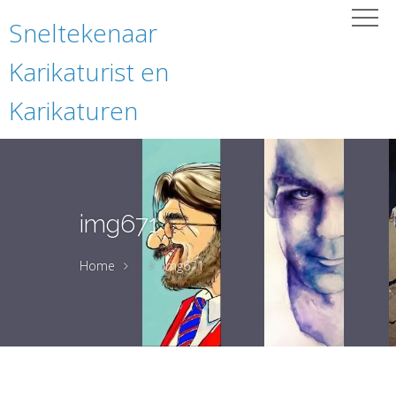
Sneltekenaar
Karikaturist en
Karikaturen
img671
Home
img671