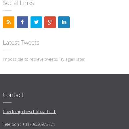
Social Links
Latest Tweets
Impossible to retrieve tweets. Try again later.
Contact
Check mijn beschikbaarheid.
Telefoon : +31 (0)650973271