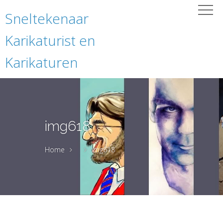
Sneltekenaar
Karikaturist en
Karikaturen
img618
Home
img618