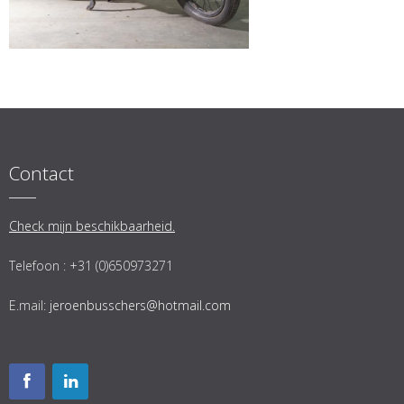
Contact
Check mijn beschikbaarheid.
Telefoon : +31 (0)650973271
E.mail:
jeroenbusschers@hotmail.com