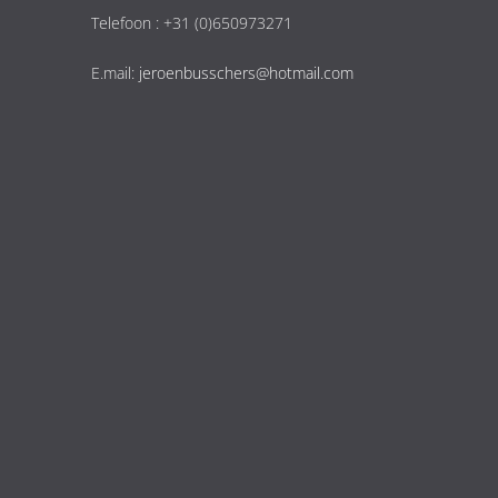
Telefoon : +31 (0)650973271
E.mail:
jeroenbusschers@hotmail.com