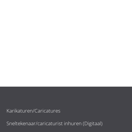
Karikaturen/Caricatures
Sneltekenaar/caricaturist inhuren (Digitaal)