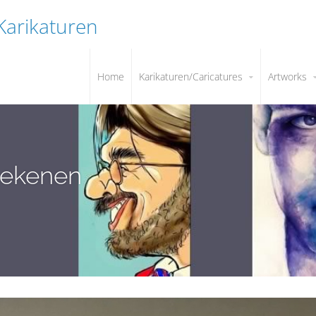
 Karikaturen
Home
Karikaturen/Caricatures
Artworks
tekenen