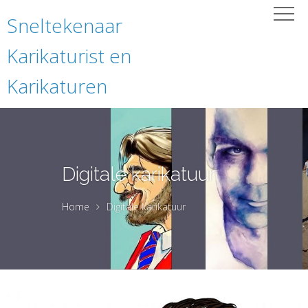
Sneltekenaar
Karikaturist en
Karikaturen
Digitale karikatuur
Home
Digitale karikatuur