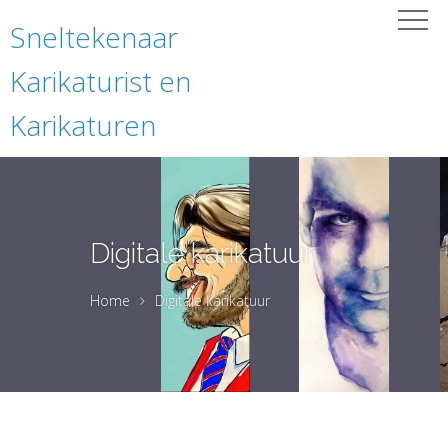
Sneltekenaar
Karikaturist en
Karikaturen
Digitale karikatuur
Home
Digitale karikatuur