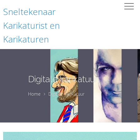
Sneltekenaar
Karikaturist en
Karikaturen
Digitale karikatuur
Home
Digitale karikatuur