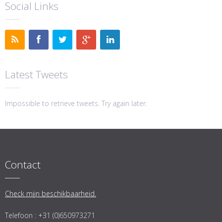
Social Links
Latest Tweets
Impossible to retrieve tweets. Try again later.
Contact
Check mijn beschikbaarheid.
Telefoon : +31 (0)650973271