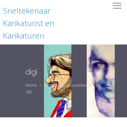
Sneltekenaar
Karikaturist en
Karikaturen
digi
Home
Digitale Karikatuurtekenaar
digi